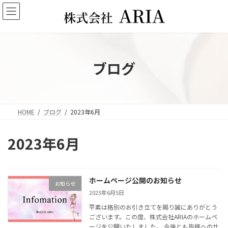
コ
ナ
ン
ビ
テ
ゲ
ン
ー
ツ
シ
へ
ョ
ブログ
ス
ン
キ
に
ッ
移
プ
動
HOME
ブログ
2023年6月
2023年6月
ホームページ公開のお知らせ
お知らせ
2023年6月5日
平素は格別のお引き立てを賜り誠にありがとう
ございます。この度、株式会社ARIAのホームペ
ージを公開いたしました。 今後とも皆様へのサ